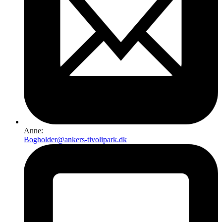
Anne:
Bogholder@ankers-tivolipark.dk