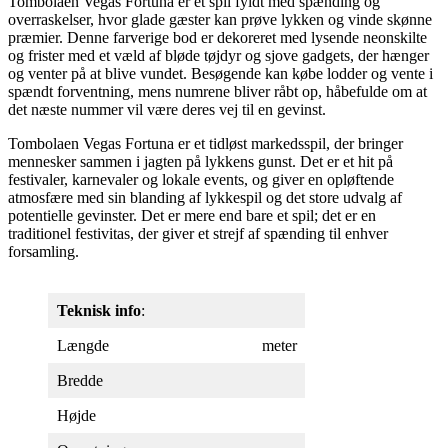
Tombolaen Vegas Fortuna er et spil fyldt med spænding og
overraskelser, hvor glade gæster kan prøve lykken og vinde skønne
præmier. Denne farverige bod er dekoreret med lysende neonskilte
og frister med et væld af bløde tøjdyr og sjove gadgets, der hænger
og venter på at blive vundet. Besøgende kan købe lodder og vente i
spændt forventning, mens numrene bliver råbt op, håbefulde om at
det næste nummer vil være deres vej til en gevinst.
Tombolaen Vegas Fortuna er et tidløst markedsspil, der bringer
mennesker sammen i jagten på lykkens gunst. Det er et hit på
festivaler, karnevaler og lokale events, og giver en opløftende
atmosfære med sin blanding af lykkespil og det store udvalg af
potentielle gevinster. Det er mere end bare et spil; det er en
traditionel festivitas, der giver et strejf af spænding til enhver
forsamling.
Teknisk info
:
Længde
meter
Bredde
Højde