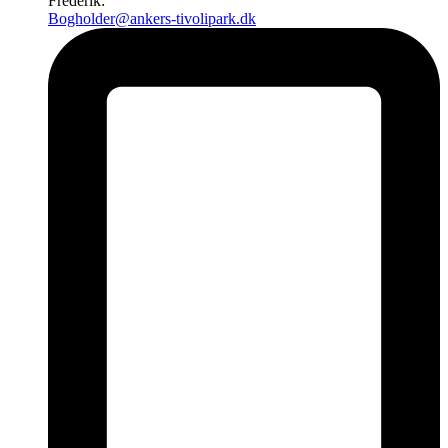
Frederik:
Bogholder@ankers-tivolipark.dk