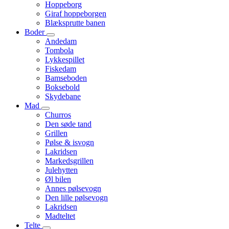
Hoppeborg
Giraf hoppeborgen
Blæksprutte banen
Boder
Andedam
Tombola
Lykkespillet
Fiskedam
Bamseboden
Boksebold
Skydebane
Mad
Churros
Den søde tand
Grillen
Pølse & isvogn
Lakridsen
Markedsgrillen
Julehytten
Øl bilen
Annes pølsevogn
Den lille pølsevogn
Lakridsen
Madteltet
Telte