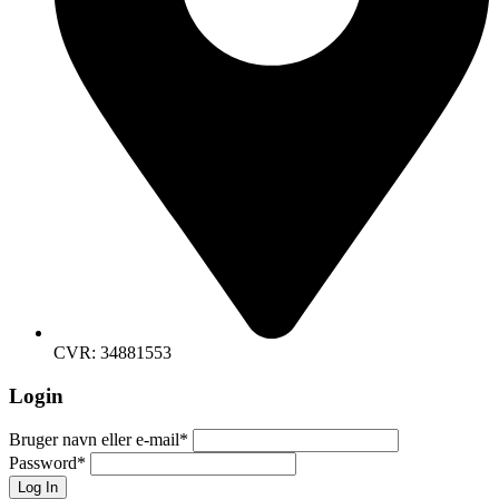
CVR: 34881553
Login
Bruger navn eller e-mail
*
Password
*
Log In