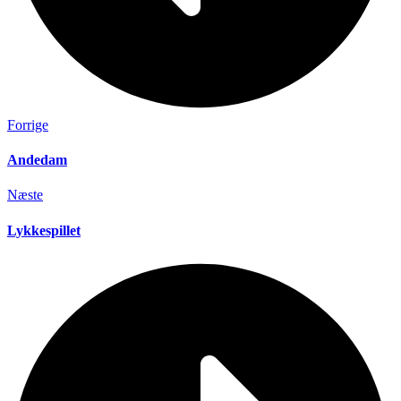
Forrige
Andedam
Næste
Lykkespillet