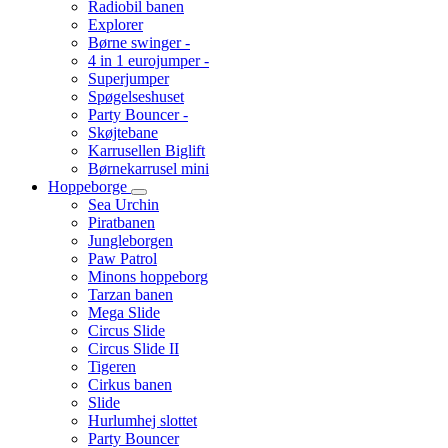
Radiobil banen
Explorer
Børne swinger -
4 in 1 eurojumper -
Superjumper
Spøgelseshuset
Party Bouncer -
Skøjtebane
Karrusellen Biglift
Børnekarrusel mini
Hoppeborge
Sea Urchin
Piratbanen
Jungleborgen
Paw Patrol
Minons hoppeborg
Tarzan banen
Mega Slide
Circus Slide
Circus Slide II
Tigeren
Cirkus banen
Slide
Hurlumhej slottet
Party Bouncer