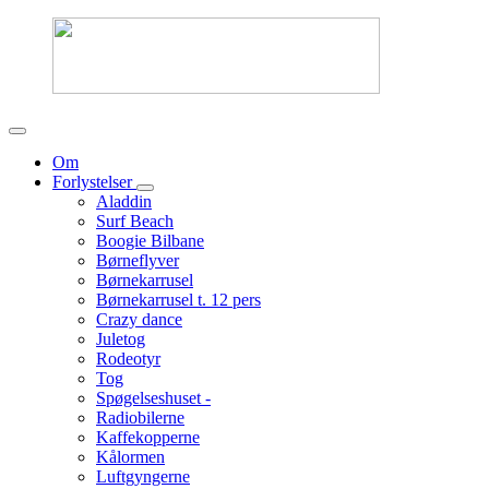
Om
Forlystelser
Aladdin
Surf Beach
Boogie Bilbane
Børneflyver
Børnekarrusel
Børnekarrusel t. 12 pers
Crazy dance
Juletog
Rodeotyr
Tog
Spøgelseshuset -
Radiobilerne
Kaffekopperne
Kålormen
Luftgyngerne