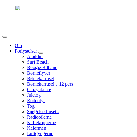
Om
Forlystelser
Aladdin
Surf Beach
Boogie Bilbane
Børneflyver
Børnekarrusel
Børnekarrusel t. 12 pers
Crazy dance
Juletog
Rodeotyr
Tog
Spøgelseshuset -
Radiobilerne
Kaffekopperne
Kålormen
Luftgyngerne