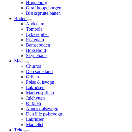
Hoppeborg
Giraf hoppeborgen
Blæksprutte banen
Boder
Andedam
Tombola
Lykkespillet
Fiskedam
Bamseboden
Boksebold
Skydebane
Mad
Churros
Den søde tand
Grillen
Pølse & isvogn
Lakridsen
Markedsgrillen
Julehytten
Øl bilen
Annes pølsevogn
Den lille pølsevogn
Lakridsen
Madteltet
Telte