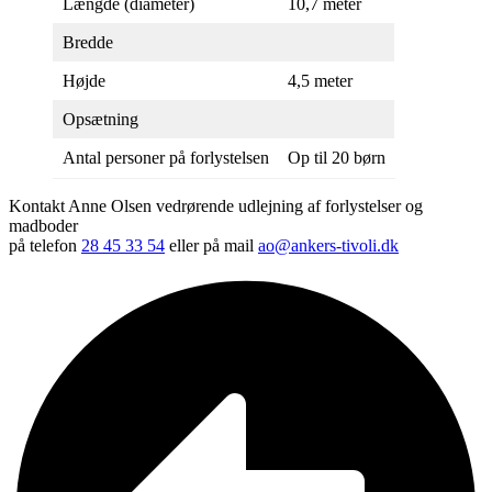
Længde (diameter)
10,7 meter
Bredde
Højde
4,5 meter
Opsætning
Antal personer på forlystelsen
Op til 20 børn
Kontakt Anne Olsen vedrørende udlejning af forlystelser og
madboder
på telefon
28 45 33 54
eller på mail
ao@ankers-tivoli.dk