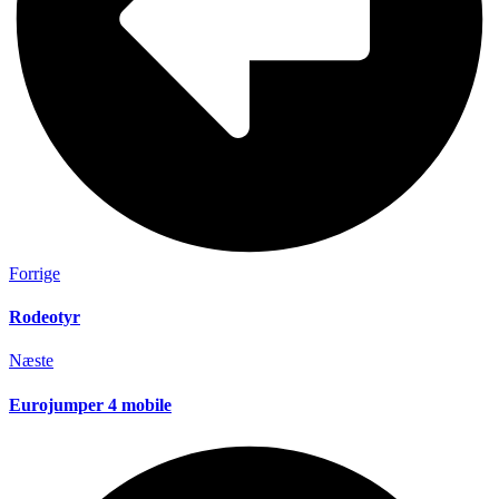
Forrige
Rodeotyr
Næste
Eurojumper 4 mobile