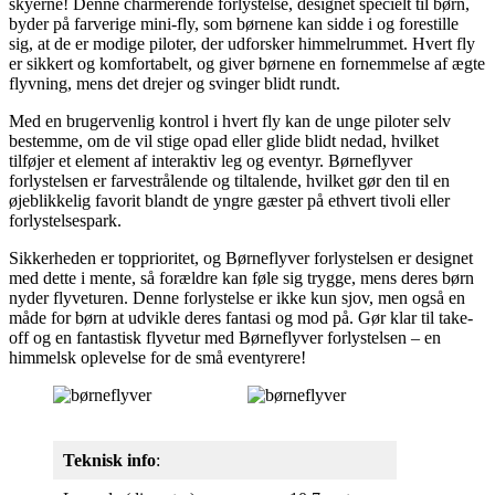
skyerne! Denne charmerende forlystelse, designet specielt til børn,
byder på farverige mini-fly, som børnene kan sidde i og forestille
sig, at de er modige piloter, der udforsker himmelrummet. Hvert fly
er sikkert og komfortabelt, og giver børnene en fornemmelse af ægte
flyvning, mens det drejer og svinger blidt rundt.
Med en brugervenlig kontrol i hvert fly kan de unge piloter selv
bestemme, om de vil stige opad eller glide blidt nedad, hvilket
tilføjer et element af interaktiv leg og eventyr. Børneflyver
forlystelsen er farvestrålende og tiltalende, hvilket gør den til en
øjeblikkelig favorit blandt de yngre gæster på ethvert tivoli eller
forlystelsespark.
Sikkerheden er topprioritet, og Børneflyver forlystelsen er designet
med dette i mente, så forældre kan føle sig trygge, mens deres børn
nyder flyveturen. Denne forlystelse er ikke kun sjov, men også en
måde for børn at udvikle deres fantasi og mod på. Gør klar til take-
off og en fantastisk flyvetur med Børneflyver forlystelsen – en
himmelsk oplevelse for de små eventyrere!
Teknisk info
: