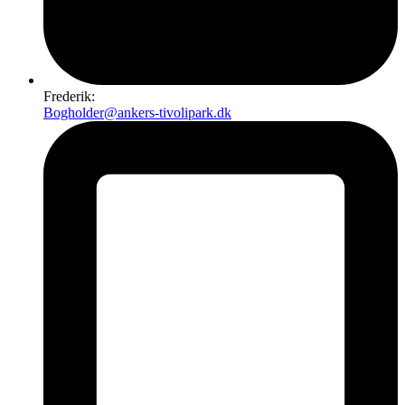
Frederik:
Bogholder@ankers-tivolipark.dk