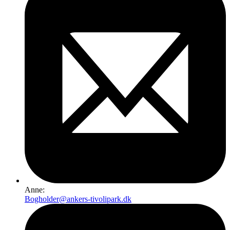
Anne:
Bogholder@ankers-tivolipark.dk