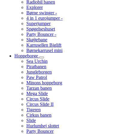
Radiobil banen
Explorer
Børne swinger -
4 in 1 eurojumper -
Superjumper
Spøgelseshuset
Party Bouncer -
Skøjtebane
Karrusellen Biglift
Børnekarrusel mini
Hoppeborge
Sea Urchin
Piratbanen
Jungleborgen
Paw Patrol
Minons hoppeborg
Tarzan banen
Mega Slide
Circus Slide
Circus Slide II
Tigeren
Cirkus banen
Slide
Hurlumhej slottet
Party Bouncer