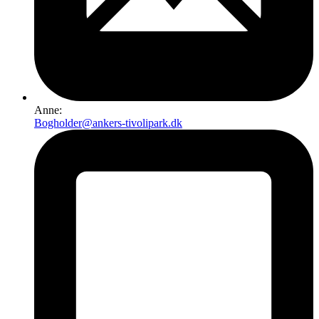
Anne:
Bogholder@ankers-tivolipark.dk