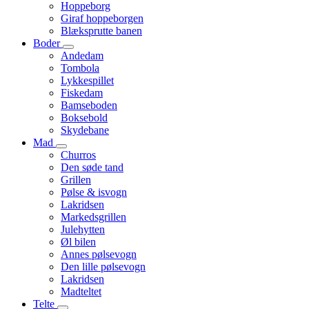
Hoppeborg
Giraf hoppeborgen
Blæksprutte banen
Boder
Andedam
Tombola
Lykkespillet
Fiskedam
Bamseboden
Boksebold
Skydebane
Mad
Churros
Den søde tand
Grillen
Pølse & isvogn
Lakridsen
Markedsgrillen
Julehytten
Øl bilen
Annes pølsevogn
Den lille pølsevogn
Lakridsen
Madteltet
Telte