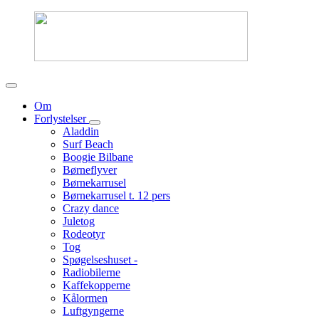
Om
Forlystelser
Aladdin
Surf Beach
Boogie Bilbane
Børneflyver
Børnekarrusel
Børnekarrusel t. 12 pers
Crazy dance
Juletog
Rodeotyr
Tog
Spøgelseshuset -
Radiobilerne
Kaffekopperne
Kålormen
Luftgyngerne