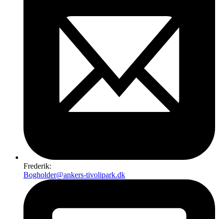
Frederik:
Bogholder@ankers-tivolipark.dk