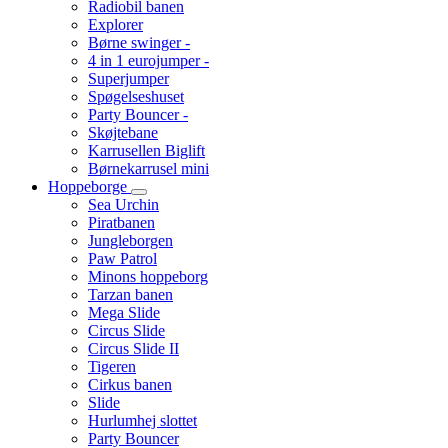
Radiobil banen
Explorer
Børne swinger -
4 in 1 eurojumper -
Superjumper
Spøgelseshuset
Party Bouncer -
Skøjtebane
Karrusellen Biglift
Børnekarrusel mini
Hoppeborge
Sea Urchin
Piratbanen
Jungleborgen
Paw Patrol
Minons hoppeborg
Tarzan banen
Mega Slide
Circus Slide
Circus Slide II
Tigeren
Cirkus banen
Slide
Hurlumhej slottet
Party Bouncer