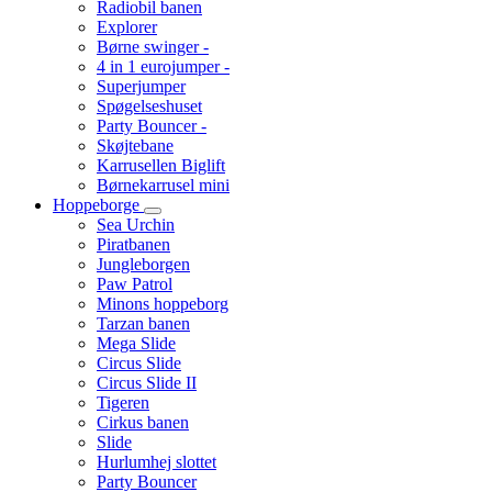
Radiobil banen
Explorer
Børne swinger -
4 in 1 eurojumper -
Superjumper
Spøgelseshuset
Party Bouncer -
Skøjtebane
Karrusellen Biglift
Børnekarrusel mini
Hoppeborge
Sea Urchin
Piratbanen
Jungleborgen
Paw Patrol
Minons hoppeborg
Tarzan banen
Mega Slide
Circus Slide
Circus Slide II
Tigeren
Cirkus banen
Slide
Hurlumhej slottet
Party Bouncer