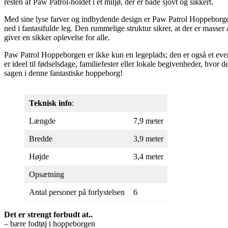
resten af Paw Patrol-holdet i et miljø, der er både sjovt og sikkert.
Med sine lyse farver og indbydende design er Paw Patrol Hoppeborg
ned i fantasifulde leg. Den rummelige struktur sikrer, at der er masser
giver en sikker oplevelse for alle.
Paw Patrol Hoppeborgen er ikke kun en legeplads; den er også et even
er ideel til fødselsdage, familiefester eller lokale begivenheder, hvor 
sagen i denne fantastiske hoppeborg!
Teknisk info
:
Længde
7,9 meter
Bredde
3,9 meter
Højde
3,4 meter
Opsætning
Antal personer på forlystelsen
6
Det er strengt forbudt at..
– bære fodtøj i hoppeborgen