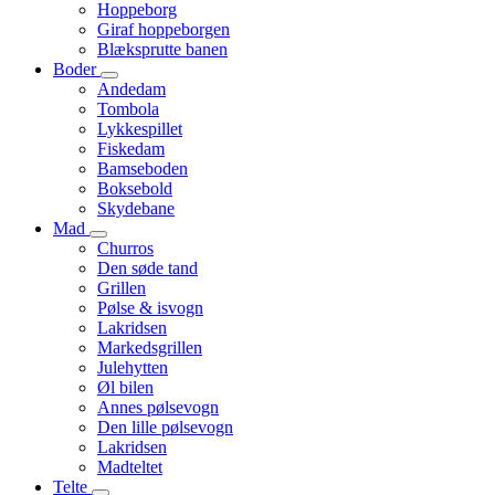
Hoppeborg
Giraf hoppeborgen
Blæksprutte banen
Boder
Andedam
Tombola
Lykkespillet
Fiskedam
Bamseboden
Boksebold
Skydebane
Mad
Churros
Den søde tand
Grillen
Pølse & isvogn
Lakridsen
Markedsgrillen
Julehytten
Øl bilen
Annes pølsevogn
Den lille pølsevogn
Lakridsen
Madteltet
Telte