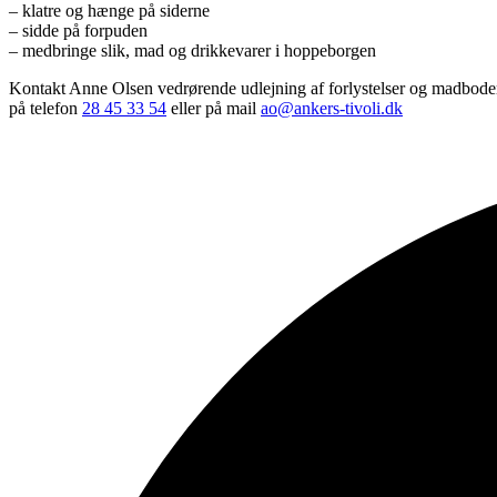
– klatre og hænge på siderne
– sidde på forpuden
– medbringe slik, mad og drikkevarer i hoppeborgen
Kontakt Anne Olsen vedrørende udlejning af forlystelser og madbode
på telefon
28 45 33 54
eller på mail
ao@ankers-tivoli.dk