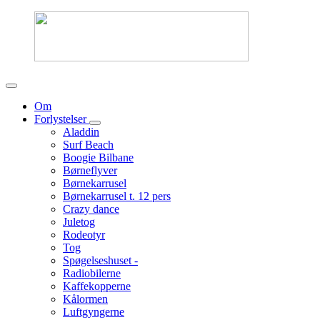
Om
Forlystelser
Aladdin
Surf Beach
Boogie Bilbane
Børneflyver
Børnekarrusel
Børnekarrusel t. 12 pers
Crazy dance
Juletog
Rodeotyr
Tog
Spøgelseshuset -
Radiobilerne
Kaffekopperne
Kålormen
Luftgyngerne