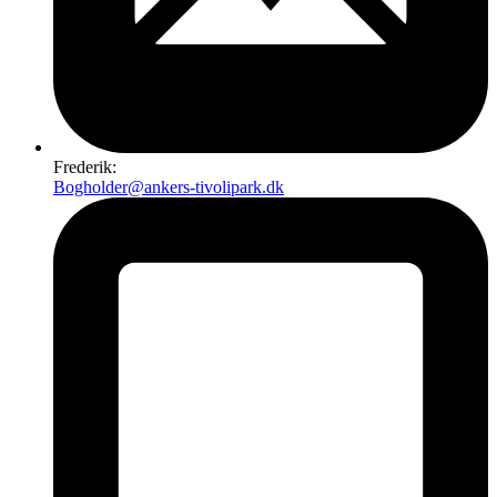
Frederik:
Bogholder@ankers-tivolipark.dk