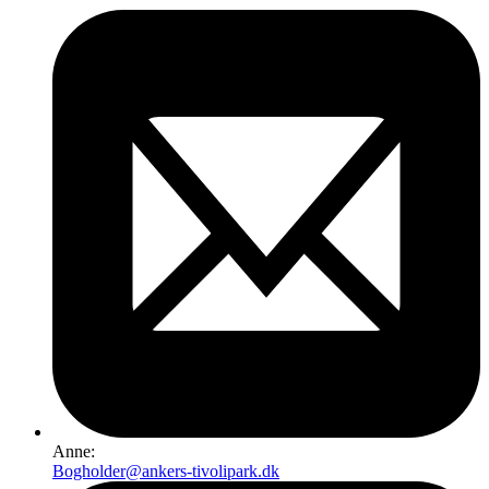
Anne:
Bogholder@ankers-tivolipark.dk