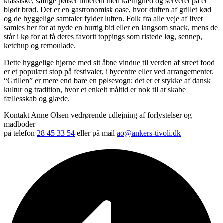
klassiske, saftige pølser tilberedt med kærlighed og serveret på et
blødt brød. Det er en gastronomisk oase, hvor duften af grillet kød
og de hyggelige samtaler fylder luften. Folk fra alle veje af livet
samles her for at nyde en hurtig bid eller en langsom snack, mens de
står i kø for at få deres favorit toppings som ristede løg, sennep,
ketchup og remoulade.
Dette hyggelige hjørne med sit åbne vindue til verden af street food
er et populært stop på festivaler, i bycentre eller ved arrangementer.
“Grillen” er mere end bare en pølsevogn; det er et stykke af dansk
kultur og tradition, hvor et enkelt måltid er nok til at skabe
fællesskab og glæde.
Kontakt Anne Olsen vedrørende udlejning af forlystelser og
madboder
på telefon
28 45 33 54
eller på mail
ao@ankers-tivoli.dk