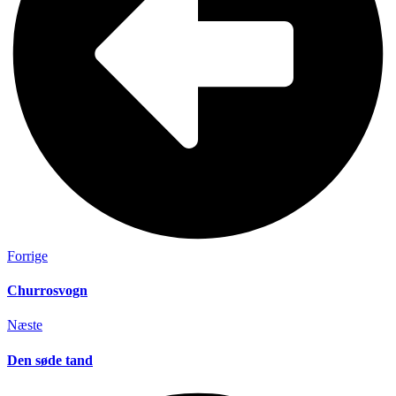
Forrige
Churrosvogn
Næste
Den søde tand