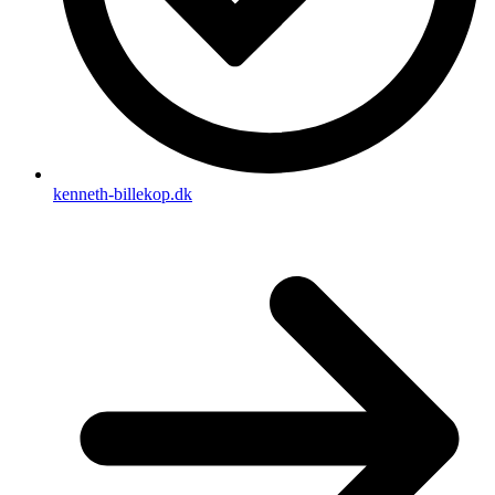
kenneth-billekop.dk