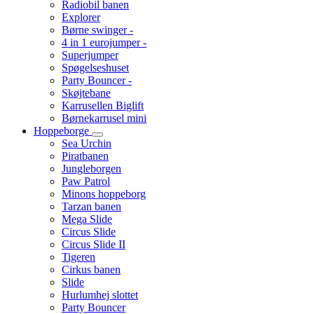
Radiobil banen
Explorer
Børne swinger -
4 in 1 eurojumper -
Superjumper
Spøgelseshuset
Party Bouncer -
Skøjtebane
Karrusellen Biglift
Børnekarrusel mini
Hoppeborge
Sea Urchin
Piratbanen
Jungleborgen
Paw Patrol
Minons hoppeborg
Tarzan banen
Mega Slide
Circus Slide
Circus Slide II
Tigeren
Cirkus banen
Slide
Hurlumhej slottet
Party Bouncer