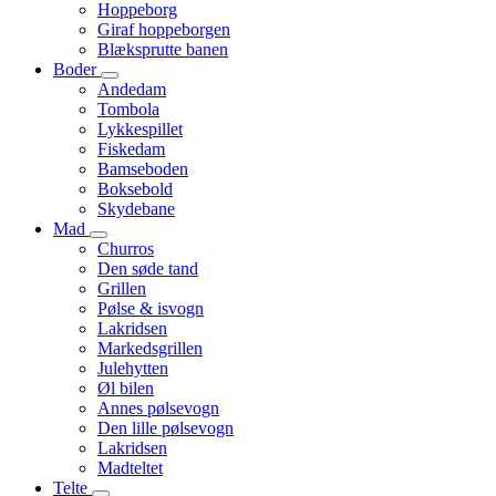
Hoppeborg
Giraf hoppeborgen
Blæksprutte banen
Boder
Andedam
Tombola
Lykkespillet
Fiskedam
Bamseboden
Boksebold
Skydebane
Mad
Churros
Den søde tand
Grillen
Pølse & isvogn
Lakridsen
Markedsgrillen
Julehytten
Øl bilen
Annes pølsevogn
Den lille pølsevogn
Lakridsen
Madteltet
Telte