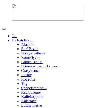
Om
Forlystelser
Aladdin
Surf Beach
Boogie Bilbane
Børneflyver
Børnekarrusel
Børnekarrusel t. 12 pers
Crazy dance
Juletog
Rodeotyr
Tog
Spøgelseshuset -
Radiobilerne
Kaffekopperne
Kålormen
Luftgyngerne